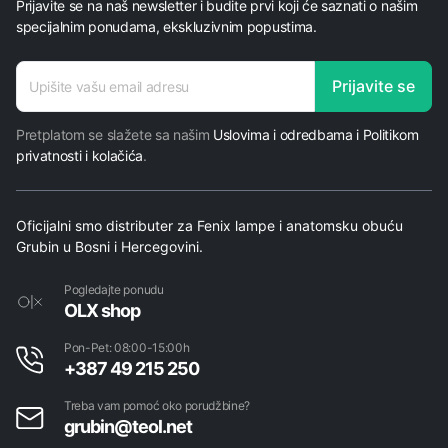
Prijavite se na naš newsletter i budite prvi koji će saznati o našim
specijalnim ponudama, ekskluzivnim popustima.
E-
Prijavite se
mail
E-
Pretplatom se slažete sa našim
Uslovima i odredbama i Politikom
mail
privatnosti i kolačića
.
*
Oficijalni smo distributer za Fenix lampe i anatomsku obuću
Grubin u Bosni i Hercegovini.
Pogledajte ponudu
OLX shop
Pon-Pet: 08:00-15:00h
+387 49 215 250
Treba vam pomoć oko porudžbine?
grubin@teol.net