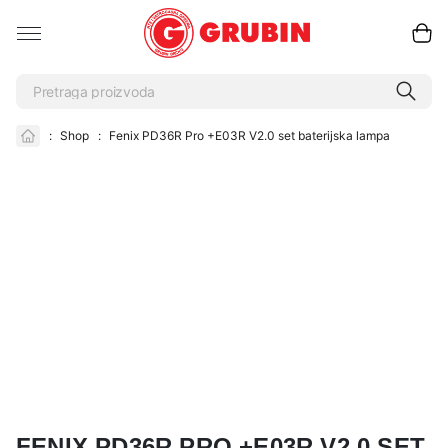
:
Shop
:
Fenix PD36R Pro +E03R V2.0 set baterijska lampa
FENIX PD36R PRO +E03R V2.0 SET