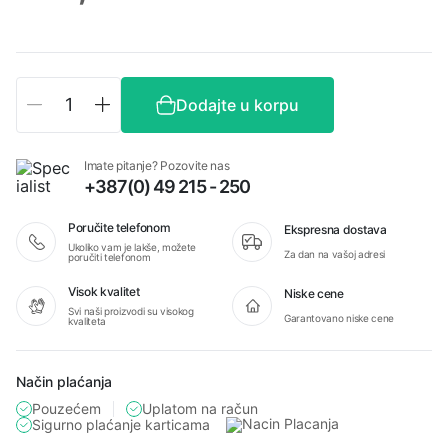
Fenix
Dodajte u korpu
PD36R
Pro
+E03R
Imate pitanje? Pozovite nas
V2.0
+387(0) 49 215 - 250
set
baterijska
lampa
Poručite telefonom
Ekspresna dostava
količina
Ukoliko vam je lakše, možete
Za dan na vašoj adresi
poručiti telefonom
Visok kvalitet
Niske cene
Svi naši proizvodi su visokog
Garantovano niske cene
kvaliteta
Način plaćanja
Pouzećem
Uplatom na račun
Sigurno plaćanje karticama