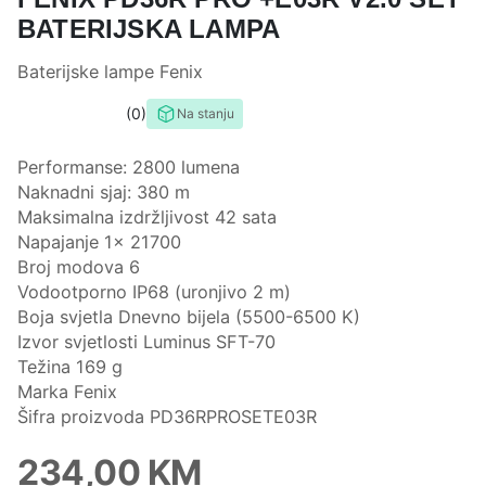
BATERIJSKA LAMPA
Baterijske lampe Fenix
0
Na stanju
0,0
rating
Performanse: 2800 lumena
Naknadni sjaj: 380 m
Maksimalna izdržljivost 42 sata
Napajanje 1x 21700
Broj modova 6
Vodootporno IP68 (uronjivo 2 m)
Boja svjetla Dnevno bijela (5500-6500 K)
Izvor svjetlosti Luminus SFT-70
Težina 169 g
Marka Fenix
​​Šifra proizvoda PD36RPROSETE03R
234,00
KM