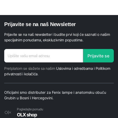
Prijavite se na naš Newsletter
Prijavite se na naš newsletter i budite prvi koji će saznati o našim
specijalnim ponudama, ekskluzivnim popustima.
adresa
Prijavite se
*
adresa
Pretplatom se slažete sa našim
Uslovima i odredbama i Politikom
privatnosti i kolačića
.
Oficijalni smo distributer za Fenix lampe i anatomsku obuću
Grubin u Bosni i Hercegovini.
Pogledajte ponudu
OLX shop