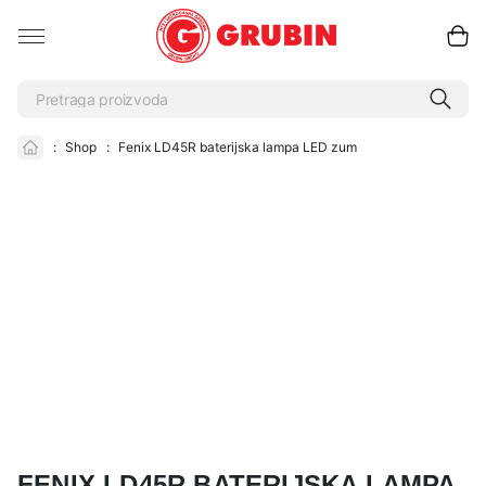
:
Shop
:
Fenix LD45R baterijska lampa LED zum
FENIX LD45R BATERIJSKA LAMPA