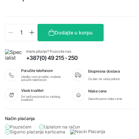
Fenix
Dodajte u korpu
LD45R
baterijska
lampa
Imate pitanje? Pozovite nas
LED
+387(0) 49 215 - 250
zum
količina
Poručite telefonom
Ekspresna dostava
Ukoliko vam je lakše, možete
Za dan na vašoj adresi
poručiti telefonom
Visok kvalitet
Niske cene
Svi naši proizvodi su visokog
Garantovano niske cene
kvaliteta
Način plaćanja
Pouzećem
Uplatom na račun
Sigurno plaćanje karticama