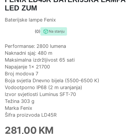
LED ZUM
Baterijske lampe Fenix
0
Na stanju
0,0
rating
Performanse: 2800 lumena
Naknadni sjaj: 480 m
Maksimalna izdržljivost 65 sati
Napajanje 1x 21700
Broj modova 7
Boja svjetla Dnevno bijela (5500-6500 K)
Vodootporno IP68 (2 m uranjanja)
Izvor svjetlosti Luminus SFT-70
Težina 303 g
Marka Fenix
​​Šifra proizvoda LD45R
281,00
KM