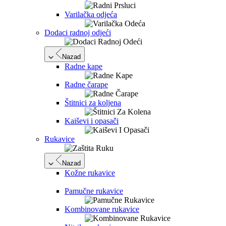
Varilačka odjeća
Dodaci radnoj odjeći
Nazad
Radne kape
Radne čarape
Štitnici za koljena
Kaiševi i opasači
Rukavice
Nazad
Kožne rukavice
Pamučne rukavice
Kombinovane rukavice