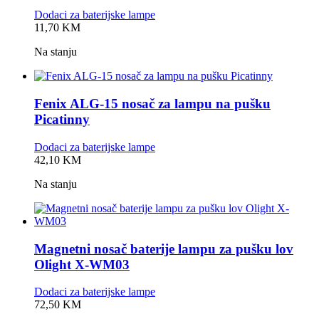
Dodaci za baterijske lampe
0,0
11,70
KM
rating
Na stanju
Fenix ALG-15 nosač za lampu na pušku
Picatinny
Dodaci za baterijske lampe
0,0
42,10
KM
rating
Na stanju
Magnetni nosač baterije lampu za pušku lov
Olight X-WM03
Dodaci za baterijske lampe
0,0
72,50
KM
rating