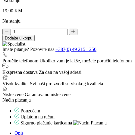
Na stanju
19,90
KM
Na stanju
Fenix
APB-
Dodajte u korpu
30
torbica
Imate pitanje? Pozovite nas
+387(0) 49 215 - 250
futrola
za
Poručite telefonom
Ukoliko vam je lakše, možete poručiti telefonom
naglavnu
lampu.
Ekspresna dostava
Za dan na vašoj adresi
količina
Visok kvalitet
Svi naši proizvodi su visokog kvaliteta
Niske cene
Garantovano niske cene
Način plaćanja
Pouzećem
Uplatom na račun
Sigurno plaćanje karticama
Opis