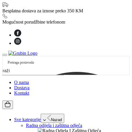
Besplatna dostava za iznose preko 350 KM
Mogućnost porudžbine telefonom
etraži
O nama
Dostava
Kontakt
Sve kategorije
Nazad
Radna odijela i zaštitna odjeća