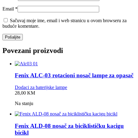
Email
*
Sačuvaj moje ime, email i web stranicu u ovom browseru za
buduće komentare.
Povezani proizvodi
Fenix ALC-03 rotacioni nosač lampe za opasač
Dodaci za baterijske lampe
0,0
28,00
KM
rating
Na stanju
Fenix ALD-08 nosač za biciklističku kacigu
bicikl