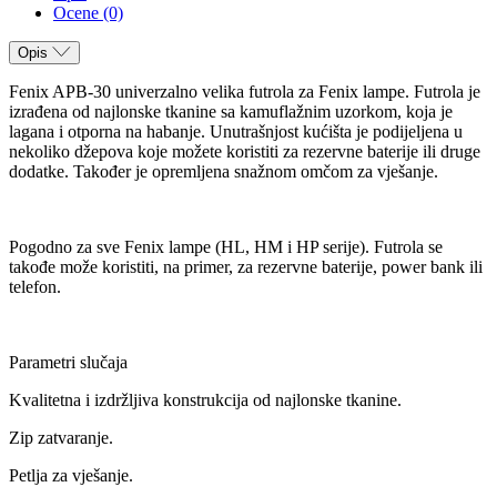
Ocene (0)
Opis
Fenix APB-30 univerzalno velika futrola za Fenix lampe. Futrola je
izrađena od najlonske tkanine sa kamuflažnim uzorkom, koja je
lagana i otporna na habanje. Unutrašnjost kućišta je podijeljena u
nekoliko džepova koje možete koristiti za rezervne baterije ili druge
dodatke. Također je opremljena snažnom omčom za vješanje.
Pogodno za sve Fenix lampe (HL, HM i HP serije). Futrola se
takođe može koristiti, na primer, za rezervne baterije, power bank ili
telefon.
Parametri slučaja
Kvalitetna i izdržljiva konstrukcija od najlonske tkanine.
Zip zatvaranje.
Petlja za vješanje.