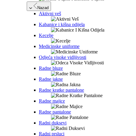
Nazad
Aktivni veš
Kabanice i kišna odijela
Kecelje
Medicinske uniforme
Odjeća visoke vidljivosti
Radne bluze
Radne jakne
Radne kratke pantalone
Radne majice
Radne pantalone
Radni duksevi
Radni prsluci