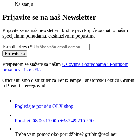
Na stanju
Prijavite se na naš Newsletter
Prijavite se na naš newsletter i budite prvi koji će saznati o našim
specijalnim ponudama, ekskluzivnim popustima.
adresa
E-mail adresa
*
E-
Prijavite se
mail
Pretplatom se slažete sa našim
Uslovima i odredbama i Politikom
privatnosti i kolačića
.
Oficijalni smo distributer za Fenix lampe i anatomsku obuću Grubin
u Bosni i Hercegovini.
Pogledajte ponudu
OLX shop
Pon-Pet: 08:00-15:00h
+387 49 215 250
Treba vam pomoć oko porudžbine?
grubin@teol.net