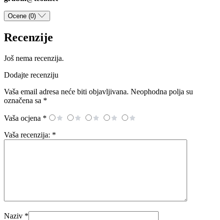
Ocene (0)
Recenzije
Još nema recenzija.
Dodajte recenziju
Vaša email adresa neće biti objavljivana.
Neophodna polja su
označena sa
*
Vaša ocjena
*
Vaša recenzija:
*
Naziv
*