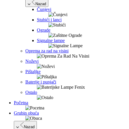
Nazad
Čunjevi
Stubići i lanci
Ograde
Signalne lampe
Oprema za rad na visini
Noževi
Pištaljke
Baterije i punjači
Ostalo
Početna
Grubin obuća
Nazad