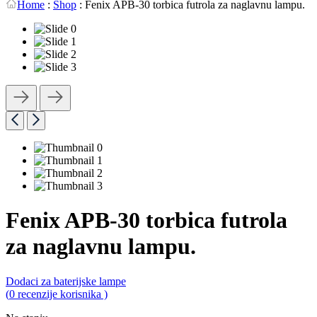
Home
:
Shop
:
Fenix APB-30 torbica futrola za naglavnu lampu.
Fenix APB-30 torbica futrola
za naglavnu lampu.
Dodaci za baterijske lampe
0,0
(
0
recenzije korisnika )
rating