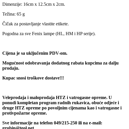
Dimenzije: 16cm x 12.5cm x 2cm.
Težina: 65 g
Čičak za postavljanje vlastite etikete.
Pogodna za sve Fenix lampe (HL, HM i HP serije).
Cijena je sa uključenim PDV-om.
Mogućnost odobravanja dodatnog rabata kupcima za dalju
prodaju.
Kupac snosi troškove dostave!!!
Veleprodaja i maloprodaja HTZ i vatrogasne opreme. U
ponudi kompletan program radnih rukavica, obuće odjeće i
druge HTZ opreme po povoljnim cijenama kao i vatrogasne i
protivpožarne opreme.
Sve informacije na telefon 049/215-250 ili na e-mail:
grubin@teol.net