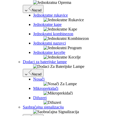
Nazad
Jednokratne rukavice
Jednokratne kape
Jednokratni kombinezon
Jednokratni nazuvci
Jednokratne kecelje
Dodaci za baterijske lampe
Nazad
Nosači
Mikroprekidači
Difuzeri
Saobraćajna signalizacija