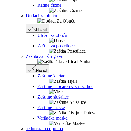
Radne čizme
Dodaci za obuću
Nazad
Ulošci za obuću
Zaštita za posjetioce
Zaštita za uši i glavu
Nazad
Zaštitne kacige
Zaštitne naočare i viziri za lice
Zaštitne slušalice
Zaštitne maske
Varilačke maske
Jednokratna oprema