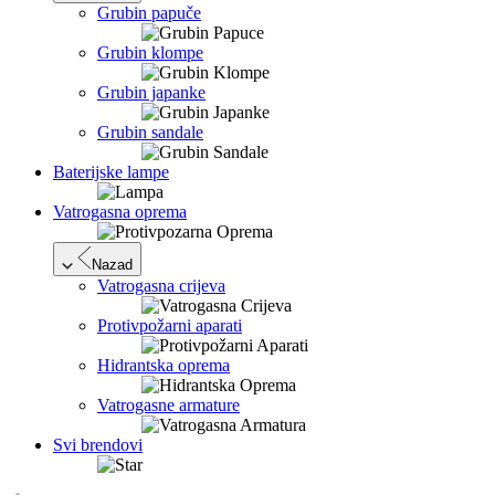
Grubin papuče
Grubin klompe
Grubin japanke
Grubin sandale
Baterijske lampe
Vatrogasna oprema
Nazad
Vatrogasna crijeva
Protivpožarni aparati
Hidrantska oprema
Vatrogasne armature
Svi brendovi