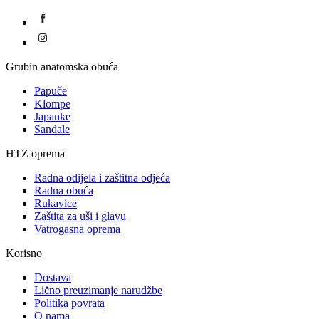
Grubin anatomska obuća
Papuče
Klompe
Japanke
Sandale
HTZ oprema
Radna odijela i zaštitna odjeća
Radna obuća
Rukavice
Zaštita za uši i glavu
Vatrogasna oprema
Korisno
Dostava
Lično preuzimanje narudžbe
Politika povrata
O nama