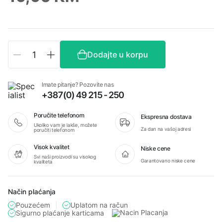
Antifoni
Dodajte u korpu
slušalice
za
zaštitu
Imate pitanje? Pozovite nas
sluha
+387(0) 49 215 - 250
količina
Poručite telefonom
Ekspresna dostava
Ukoliko vam je lakše, možete
Za dan na vašoj adresi
poručiti telefonom
Visok kvalitet
Niske cene
Svi naši proizvodi su visokog
Garantovano niske cene
kvaliteta
Način plaćanja
Pouzećem
Uplatom na račun
Sigurno plaćanje karticama