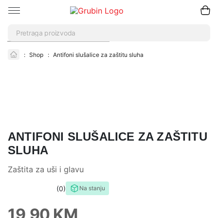
Pretraži
:
Shop
:
Antifoni slušalice za zaštitu sluha
ANTIFONI SLUŠALICE ZA ZAŠTITU
SLUHA
Zaštita za uši i glavu
0
Na stanju
0,0
rating
19,90
KM